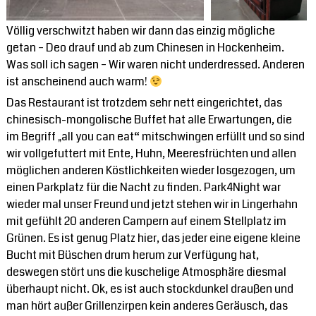
Völlig verschwitzt haben wir dann das einzig mögliche
getan – Deo drauf und ab zum Chinesen in Hockenheim.
Was soll ich sagen – Wir waren nicht underdressed. Anderen
ist anscheinend auch warm!
Das Restaurant ist trotzdem sehr nett eingerichtet, das
chinesisch-mongolische Buffet hat alle Erwartungen, die
im Begriff „all you can eat“ mitschwingen erfüllt und so sind
wir vollgefuttert mit Ente, Huhn, Meeresfrüchten und allen
möglichen anderen Köstlichkeiten wieder losgezogen, um
einen Parkplatz für die Nacht zu finden. Park4Night war
wieder mal unser Freund und jetzt stehen wir in Lingerhahn
mit gefühlt 20 anderen Campern auf einem Stellplatz im
Grünen. Es ist genug Platz hier, das jeder eine eigene kleine
Bucht mit Büschen drum herum zur Verfügung hat,
deswegen stört uns die kuschelige Atmosphäre diesmal
überhaupt nicht. Ok, es ist auch stockdunkel draußen und
man hört außer Grillenzirpen kein anderes Geräusch, das