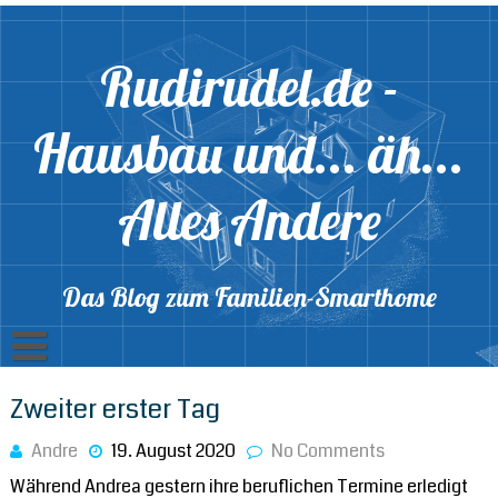
Skip
to
content
Rudirudel.de -
Hausbau und... äh...
Alles Andere
Das Blog zum Familien-Smarthome
Linkliste
Zweiter erster Tag
Andre
19. August 2020
No Comments
Während Andrea gestern ihre beruflichen Termine erledigt