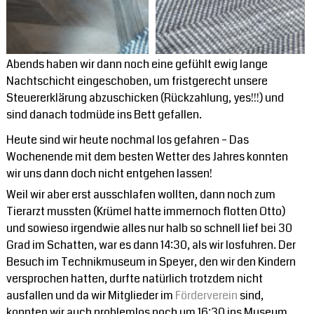
Abends haben wir dann noch eine gefühlt ewig lange
Nachtschicht eingeschoben, um fristgerecht unsere
Steuererklärung abzuschicken (Rückzahlung, yes!!!) und
sind danach todmüde ins Bett gefallen.
Heute sind wir heute nochmal los gefahren – Das
Wochenende mit dem besten Wetter des Jahres konnten
wir uns dann doch nicht entgehen lassen!
Weil wir aber erst ausschlafen wollten, dann noch zum
Tierarzt mussten (Krümel hatte immernoch flotten Otto)
und sowieso irgendwie alles nur halb so schnell lief bei 30
Grad im Schatten, war es dann 14:30, als wir losfuhren. Der
Besuch im Technikmuseum in Speyer, den wir den Kindern
versprochen hatten, durfte natürlich trotzdem nicht
ausfallen und da wir Mitglieder im
Förderverein
sind,
konnten wir auch problemlos noch um 16:30 ins Museum,