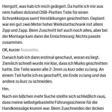
Disclaimer: Was unser
Herrgott, was hab ich mich geärgert. Da hatte ich mir aus
nem halben dutzend OSB-Platten Teile für einen
Unser Youtube-Kanal
Schrankkorpus samt Verstärkungen geschnitten. Geplant
war ein gut zwei Meter hoher Werkstattschrank mit allem
Zipp und Zapp. Beim Zuschnitt lief auch noch alles, aber bei
der Montage kam dann die Ernüchterung: Nichts passte
zusammen.
OK, kurzer
Ausraster
.
Danach hab ich dann erstmal geschaut, woran es liegt.
Ziemlich schnell wurde mir klar, dass ich Murks geschnitten
hatte. Die Teile waren alle 2-3mm zu kurz oder zu lang. An
einem Teil hatte ich es geschafft, ein Ende zu lang und das
andere zu kurz zu schneiden.
Hm.
Nach ein bißchen mehr Suche stellte sich schließlich raus,
dass meine selbstgebastelte Führungsschiene für die
Handkreissäge krumm war. Beim Zuschneiden der dicken