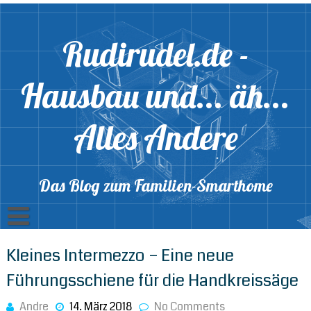
Skip
to
content
Rudirudel.de -
Hausbau und... äh...
Alles Andere
Das Blog zum Familien-Smarthome
Linkliste
Kleines Intermezzo – Eine neue
Führungsschiene für die Handkreissäge
Andre
14. März 2018
No Comments