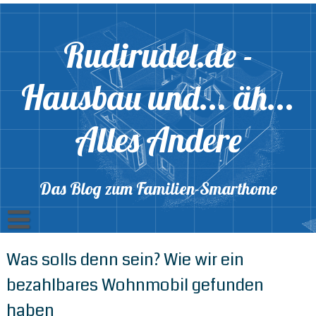
Skip
to
content
Rudirudel.de -
Hausbau und... äh...
Alles Andere
Das Blog zum Familien-Smarthome
Linkliste
Was solls denn sein? Wie wir ein
bezahlbares Wohnmobil gefunden
haben