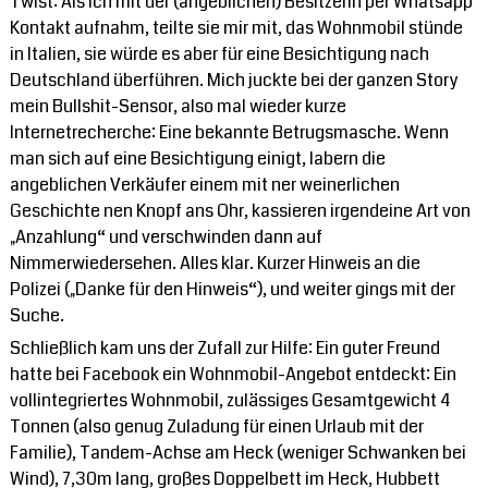
Twist: Als ich mit der (angeblichen) Besitzerin per Whatsapp
Kontakt aufnahm, teilte sie mir mit, das Wohnmobil stünde
in Italien, sie würde es aber für eine Besichtigung nach
Deutschland überführen. Mich juckte bei der ganzen Story
mein Bullshit-Sensor, also mal wieder kurze
Internetrecherche: Eine bekannte Betrugsmasche. Wenn
man sich auf eine Besichtigung einigt, labern die
angeblichen Verkäufer einem mit ner weinerlichen
Geschichte nen Knopf ans Ohr, kassieren irgendeine Art von
„Anzahlung“ und verschwinden dann auf
Nimmerwiedersehen. Alles klar. Kurzer Hinweis an die
Polizei („Danke für den Hinweis“), und weiter gings mit der
Suche.
Schließlich kam uns der Zufall zur Hilfe: Ein guter Freund
hatte bei Facebook ein Wohnmobil-Angebot entdeckt: Ein
vollintegriertes Wohnmobil, zulässiges Gesamtgewicht 4
Tonnen (also genug Zuladung für einen Urlaub mit der
Familie), Tandem-Achse am Heck (weniger Schwanken bei
Wind), 7,30m lang, großes Doppelbett im Heck, Hubbett