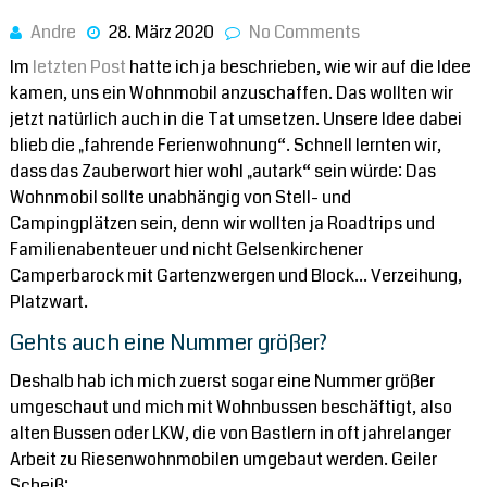
Disclaimer: Was unser
Andre
28. März 2020
No Comments
Im
letzten Post
hatte ich ja beschrieben, wie wir auf die Idee
Unser Youtube-Kanal
kamen, uns ein Wohnmobil anzuschaffen. Das wollten wir
jetzt natürlich auch in die Tat umsetzen. Unsere Idee dabei
blieb die „fahrende Ferienwohnung“. Schnell lernten wir,
dass das Zauberwort hier wohl „autark“ sein würde: Das
Wohnmobil sollte unabhängig von Stell- und
Campingplätzen sein, denn wir wollten ja Roadtrips und
Familienabenteuer und nicht Gelsenkirchener
Camperbarock mit Gartenzwergen und Block… Verzeihung,
Platzwart.
Gehts auch eine Nummer größer?
Deshalb hab ich mich zuerst sogar eine Nummer größer
umgeschaut und mich mit Wohnbussen beschäftigt, also
alten Bussen oder LKW, die von Bastlern in oft jahrelanger
Arbeit zu Riesenwohnmobilen umgebaut werden. Geiler
Scheiß: